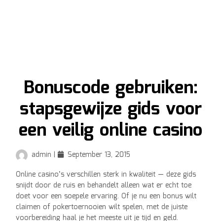
Bonuscode gebruiken:
stapsgewijze gids voor
een veilig online casino
admin
|
September 13, 2015
Online casino’s verschillen sterk in kwaliteit — deze gids
snijdt door de ruis en behandelt alleen wat er echt toe
doet voor een soepele ervaring. Of je nu een bonus wilt
claimen of pokertoernooien wilt spelen, met de juiste
voorbereiding haal je het meeste uit je tijd en geld.