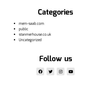
Categories
mem-saab.com
public
stanmerhouse.co.uk
Uncategorized
Follow us