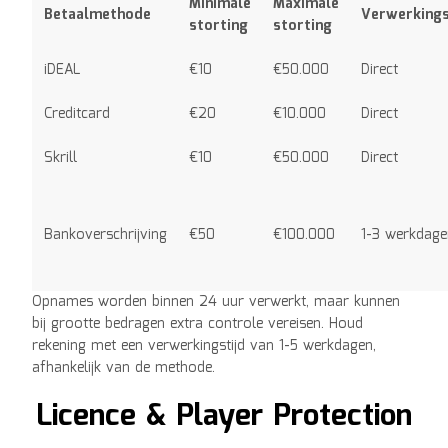
Minimale
Maximale
Betaalmethode
Verwerkings
storting
storting
iDEAL
€10
€50.000
Direct
Creditcard
€20
€10.000
Direct
Skrill
€10
€50.000
Direct
Bankoverschrijving
€50
€100.000
1-3 werkdage
Opnames worden binnen 24 uur verwerkt, maar kunnen
bij grootte bedragen extra controle vereisen. Houd
rekening met een verwerkingstijd van 1-5 werkdagen,
afhankelijk van de methode.
Licence & Player Protection