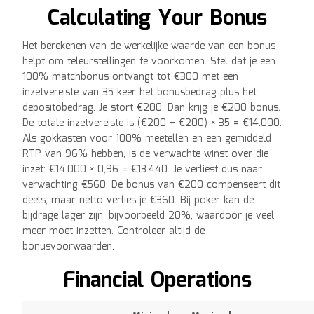
Calculating Your Bonus
Het berekenen van de werkelijke waarde van een bonus
helpt om teleurstellingen te voorkomen. Stel dat je een
100% matchbonus ontvangt tot €300 met een
inzetvereiste van 35 keer het bonusbedrag plus het
depositobedrag. Je stort €200. Dan krijg je €200 bonus.
De totale inzetvereiste is (€200 + €200) × 35 = €14.000.
Als gokkasten voor 100% meetellen en een gemiddeld
RTP van 96% hebben, is de verwachte winst over die
inzet: €14.000 × 0,96 = €13.440. Je verliest dus naar
verwachting €560. De bonus van €200 compenseert dit
deels, maar netto verlies je €360. Bij poker kan de
bijdrage lager zijn, bijvoorbeeld 20%, waardoor je veel
meer moet inzetten. Controleer altijd de
bonusvoorwaarden.
Financial Operations