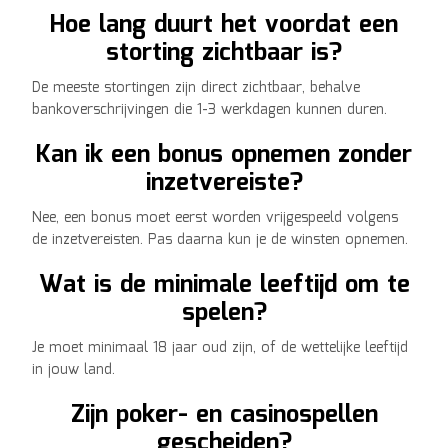
Hoe lang duurt het voordat een
storting zichtbaar is?
De meeste stortingen zijn direct zichtbaar, behalve
bankoverschrijvingen die 1-3 werkdagen kunnen duren.
Kan ik een bonus opnemen zonder
inzetvereiste?
Nee, een bonus moet eerst worden vrijgespeeld volgens
de inzetvereisten. Pas daarna kun je de winsten opnemen.
Wat is de minimale leeftijd om te
spelen?
Je moet minimaal 18 jaar oud zijn, of de wettelijke leeftijd
in jouw land.
Zijn poker- en casinospellen
gescheiden?