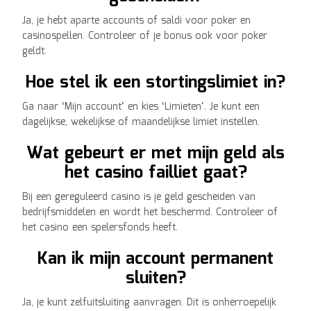
Ja, je hebt aparte accounts of saldi voor poker en
casinospellen. Controleer of je bonus ook voor poker
geldt.
Hoe stel ik een stortingslimiet in?
Ga naar ‘Mijn account’ en kies ‘Limieten’. Je kunt een
dagelijkse, wekelijkse of maandelijkse limiet instellen.
Wat gebeurt er met mijn geld als
het casino failliet gaat?
Bij een gereguleerd casino is je geld gescheiden van
bedrijfsmiddelen en wordt het beschermd. Controleer of
het casino een spelersfonds heeft.
Kan ik mijn account permanent
sluiten?
Ja, je kunt zelfuitsluiting aanvragen. Dit is onherroepelijk