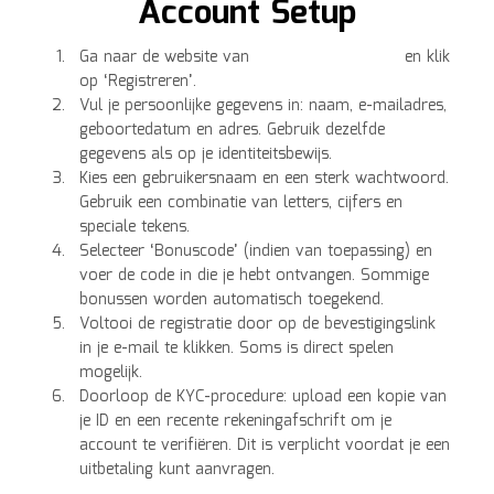
Account Setup
Ga naar de website van
Betmgm bonuscode
en klik
op ‘Registreren’.
Vul je persoonlijke gegevens in: naam, e-mailadres,
geboortedatum en adres. Gebruik dezelfde
gegevens als op je identiteitsbewijs.
Kies een gebruikersnaam en een sterk wachtwoord.
Gebruik een combinatie van letters, cijfers en
speciale tekens.
Selecteer ‘Bonuscode’ (indien van toepassing) en
voer de code in die je hebt ontvangen. Sommige
bonussen worden automatisch toegekend.
Voltooi de registratie door op de bevestigingslink
in je e-mail te klikken. Soms is direct spelen
mogelijk.
Doorloop de KYC-procedure: upload een kopie van
je ID en een recente rekeningafschrift om je
account te verifiëren. Dit is verplicht voordat je een
uitbetaling kunt aanvragen.