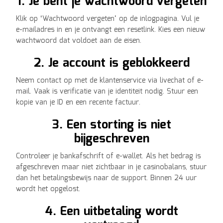
1. Je bent je wachtwoord vergeten
Klik op ‘Wachtwoord vergeten’ op de inlogpagina. Vul je
e-mailadres in en je ontvangt een resetlink. Kies een nieuw
wachtwoord dat voldoet aan de eisen.
2. Je account is geblokkeerd
Neem contact op met de klantenservice via livechat of e-
mail. Vaak is verificatie van je identiteit nodig. Stuur een
kopie van je ID en een recente factuur.
3. Een storting is niet
bijgeschreven
Controleer je bankafschrift of e-wallet. Als het bedrag is
afgeschreven maar niet zichtbaar in je casinobalans, stuur
dan het betalingsbewijs naar de support. Binnen 24 uur
wordt het opgelost.
4. Een uitbetaling wordt