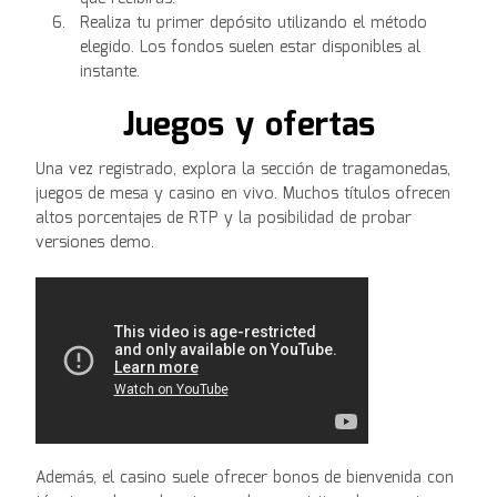
Realiza tu primer depósito utilizando el método
elegido. Los fondos suelen estar disponibles al
instante.
Juegos y ofertas
Una vez registrado, explora la sección de tragamonedas,
juegos de mesa y casino en vivo. Muchos títulos ofrecen
altos porcentajes de RTP y la posibilidad de probar
versiones demo.
Además, el casino suele ofrecer bonos de bienvenida con