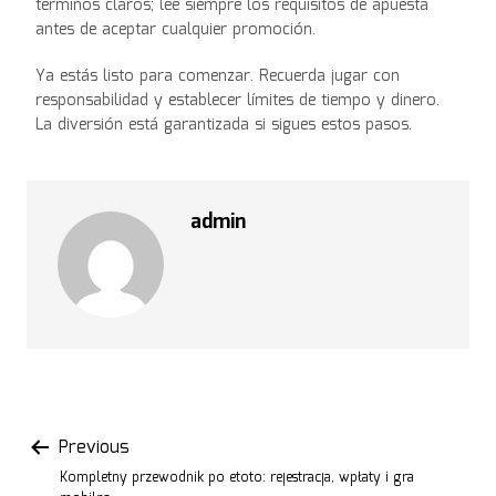
términos claros; lee siempre los requisitos de apuesta
antes de aceptar cualquier promoción.
Ya estás listo para comenzar. Recuerda jugar con
responsabilidad y establecer límites de tiempo y dinero.
La diversión está garantizada si sigues estos pasos.
admin
Previous
Kompletny przewodnik po etoto: rejestracja, wpłaty i gra