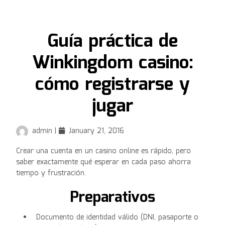
Guía práctica de
Winkingdom casino:
cómo registrarse y
jugar
admin
|
January 21, 2016
Crear una cuenta en un casino online es rápido, pero
saber exactamente qué esperar en cada paso ahorra
tiempo y frustración.
Preparativos
Documento de identidad válido (DNI, pasaporte o