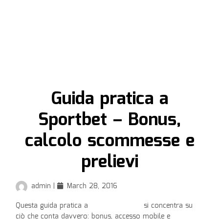
Guida pratica a
Sportbet – Bonus,
calcolo scommesse e
prelievi
admin
|
March 28, 2016
Questa guida pratica a
Sportbet casino
si concentra su
ciò che conta davvero: bonus, accesso mobile e