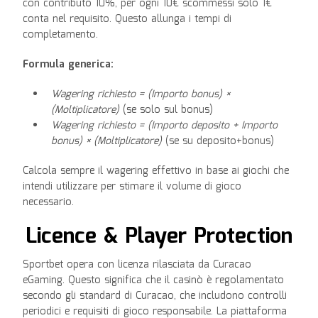
con contributo 10%, per ogni 10€ scommessi solo 1€
conta nel requisito. Questo allunga i tempi di
completamento.
Formula generica:
Wagering richiesto = (Importo bonus) ×
(Moltiplicatore)
(se solo sul bonus)
Wagering richiesto = (Importo deposito + Importo
bonus) × (Moltiplicatore)
(se su deposito+bonus)
Calcola sempre il wagering effettivo in base ai giochi che
intendi utilizzare per stimare il volume di gioco
necessario.
Licence & Player Protection
Sportbet opera con licenza rilasciata da Curacao
eGaming. Questo significa che il casinò è regolamentato
secondo gli standard di Curacao, che includono controlli
periodici e requisiti di gioco responsabile. La piattaforma