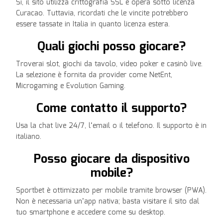
Sì, il sito utilizza crittografia SSL e opera sotto licenza
Curacao. Tuttavia, ricordati che le vincite potrebbero
essere tassate in Italia in quanto licenza estera.
Quali giochi posso giocare?
Troverai slot, giochi da tavolo, video poker e casinò live.
La selezione è fornita da provider come NetEnt,
Microgaming e Evolution Gaming.
Come contatto il supporto?
Usa la chat live 24/7, l’email o il telefono. Il supporto è in
italiano.
Posso giocare da dispositivo
mobile?
Sportbet è ottimizzato per mobile tramite browser (PWA).
Non è necessaria un’app nativa; basta visitare il sito dal
tuo smartphone e accedere come su desktop.