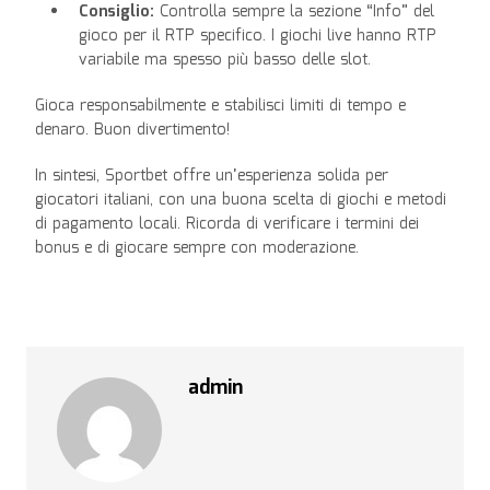
Consiglio:
Controlla sempre la sezione “Info” del
gioco per il RTP specifico. I giochi live hanno RTP
variabile ma spesso più basso delle slot.
Gioca responsabilmente e stabilisci limiti di tempo e
denaro. Buon divertimento!
In sintesi, Sportbet offre un’esperienza solida per
giocatori italiani, con una buona scelta di giochi e metodi
di pagamento locali. Ricorda di verificare i termini dei
bonus e di giocare sempre con moderazione.
admin