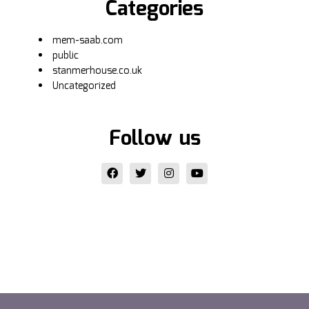
Categories
mem-saab.com
public
stanmerhouse.co.uk
Uncategorized
Follow us