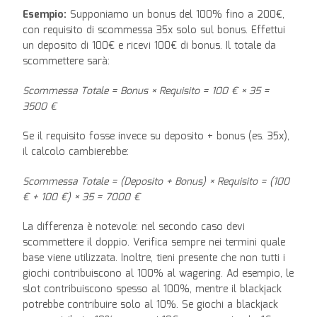
Esempio:
Supponiamo un bonus del 100% fino a 200€,
con requisito di scommessa 35x solo sul bonus. Effettui
un deposito di 100€ e ricevi 100€ di bonus. Il totale da
scommettere sarà:
Scommessa Totale = Bonus × Requisito = 100 € × 35 =
3500 €
Se il requisito fosse invece su deposito + bonus (es. 35x),
il calcolo cambierebbe:
Scommessa Totale = (Deposito + Bonus) × Requisito = (100
€ + 100 €) × 35 = 7000 €
La differenza è notevole: nel secondo caso devi
scommettere il doppio. Verifica sempre nei termini quale
base viene utilizzata. Inoltre, tieni presente che non tutti i
giochi contribuiscono al 100% al wagering. Ad esempio, le
slot contribuiscono spesso al 100%, mentre il blackjack
potrebbe contribuire solo al 10%. Se giochi a blackjack