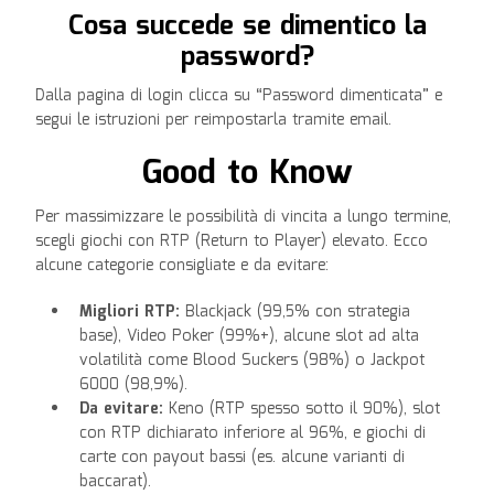
Cosa succede se dimentico la
password?
Dalla pagina di login clicca su “Password dimenticata” e
segui le istruzioni per reimpostarla tramite email.
Good to Know
Per massimizzare le possibilità di vincita a lungo termine,
scegli giochi con RTP (Return to Player) elevato. Ecco
alcune categorie consigliate e da evitare:
Migliori RTP:
Blackjack (99,5% con strategia
base), Video Poker (99%+), alcune slot ad alta
volatilità come Blood Suckers (98%) o Jackpot
6000 (98,9%).
Da evitare:
Keno (RTP spesso sotto il 90%), slot
con RTP dichiarato inferiore al 96%, e giochi di
carte con payout bassi (es. alcune varianti di
baccarat).