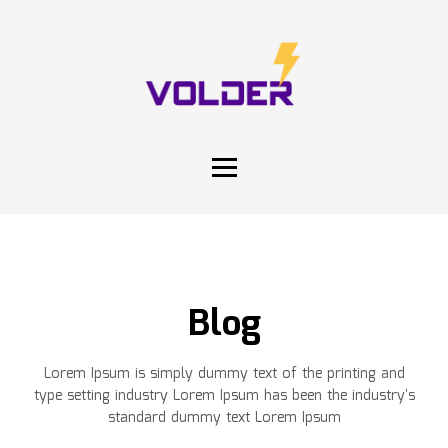
Blog
Lorem Ipsum is simply dummy text of the printing and
type setting industry Lorem Ipsum has been the industry's
standard dummy text Lorem Ipsum