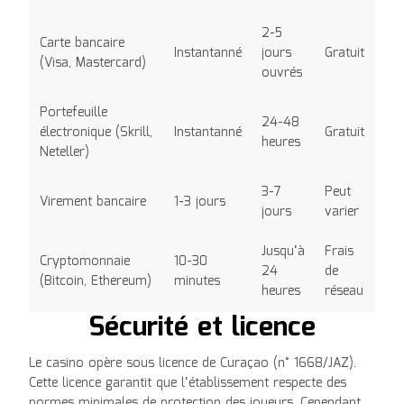
2-5
Carte bancaire
Instantanné
jours
Gratuit
(Visa, Mastercard)
ouvrés
Portefeuille
24-48
électronique (Skrill,
Instantanné
Gratuit
heures
Neteller)
3-7
Peut
Virement bancaire
1-3 jours
jours
varier
Jusqu’à
Frais
Cryptomonnaie
10-30
24
de
(Bitcoin, Ethereum)
minutes
heures
réseau
Sécurité et licence
Le casino opère sous licence de Curaçao (n° 1668/JAZ).
Cette licence garantit que l’établissement respecte des
normes minimales de protection des joueurs. Cependant,