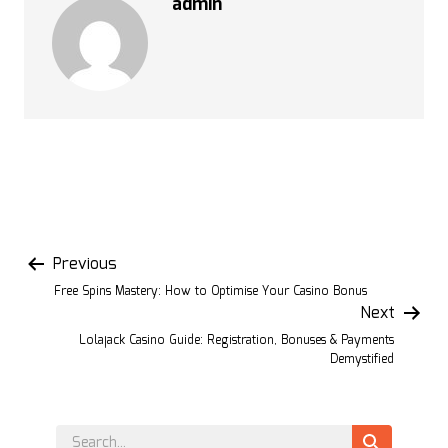
admin
Previous
Free Spins Mastery: How to Optimise Your Casino Bonus
Next
Lolajack Casino Guide: Registration, Bonuses & Payments
Demystified