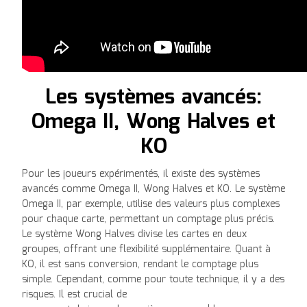
Les systèmes avancés:
Omega II, Wong Halves et
KO
Pour les joueurs expérimentés, il existe des systèmes
avancés comme Omega II, Wong Halves et KO. Le système
Omega II, par exemple, utilise des valeurs plus complexes
pour chaque carte, permettant un comptage plus précis.
Le système Wong Halves divise les cartes en deux
groupes, offrant une flexibilité supplémentaire. Quant à
KO, il est sans conversion, rendant le comptage plus
simple. Cependant, comme pour toute technique, il y a des
risques. Il est crucial de
Prévenir l’addiction aux jeux