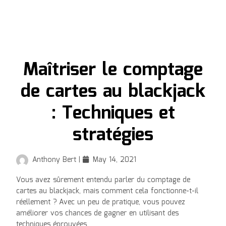
Maîtriser le comptage
de cartes au blackjack
: Techniques et
stratégies
Anthony Bert
|
May 14, 2021
Vous avez sûrement entendu parler du comptage de
cartes au blackjack, mais comment cela fonctionne-t-il
réellement ? Avec un peu de pratique, vous pouvez
améliorer vos chances de gagner en utilisant des
techniques éprouvées.