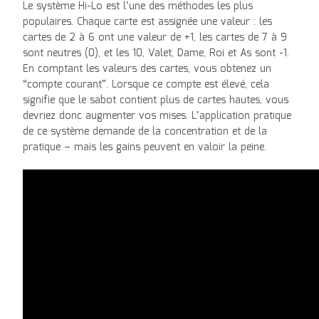
Le système Hi-Lo est l’une des méthodes les plus
populaires. Chaque carte est assignée une valeur : les
cartes de 2 à 6 ont une valeur de +1, les cartes de 7 à 9
sont neutres (0), et les 10, Valet, Dame, Roi et As sont -1.
En comptant les valeurs des cartes, vous obtenez un
“compte courant”. Lorsque ce compte est élevé, cela
signifie que le sabot contient plus de cartes hautes, vous
devriez donc augmenter vos mises. L’application pratique
de ce système demande de la concentration et de la
pratique – mais les gains peuvent en valoir la peine.