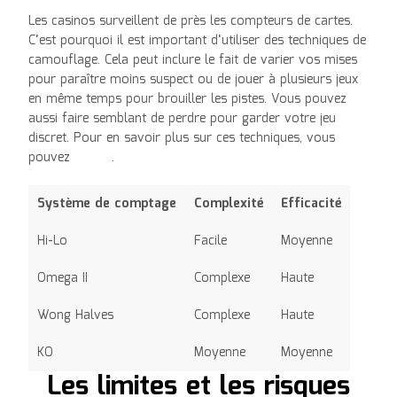
Les casinos surveillent de près les compteurs de cartes.
C’est pourquoi il est important d’utiliser des techniques de
camouflage. Cela peut inclure le fait de varier vos mises
pour paraître moins suspect ou de jouer à plusieurs jeux
en même temps pour brouiller les pistes. Vous pouvez
aussi faire semblant de perdre pour garder votre jeu
discret. Pour en savoir plus sur ces techniques, vous
pouvez
le voir
.
Système de comptage
Complexité
Efficacité
Hi-Lo
Facile
Moyenne
Omega II
Complexe
Haute
Wong Halves
Complexe
Haute
KO
Moyenne
Moyenne
Les limites et les risques