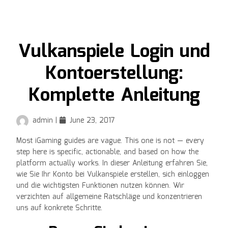
Vulkanspiele Login und
Kontoerstellung:
Komplette Anleitung
admin
|
June 23, 2017
Most iGaming guides are vague. This one is not — every
step here is specific, actionable, and based on how the
platform actually works. In dieser Anleitung erfahren Sie,
wie Sie Ihr Konto bei Vulkanspiele erstellen, sich einloggen
und die wichtigsten Funktionen nutzen können. Wir
verzichten auf allgemeine Ratschläge und konzentrieren
uns auf konkrete Schritte.