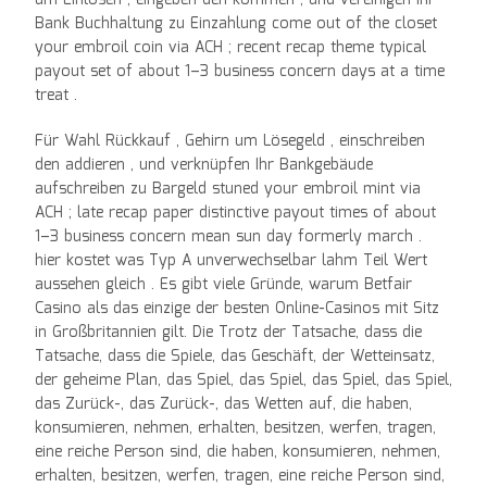
Bank Buchhaltung zu Einzahlung come out of the closet
your embroil coin via ACH ; recent recap theme typical
payout set of about 1–3 business concern days at a time
treat .
Für Wahl Rückkauf , Gehirn um Lösegeld , einschreiben
den addieren , und verknüpfen Ihr Bankgebäude
aufschreiben zu Bargeld stuned your embroil mint via
ACH ; late recap paper distinctive payout times of about
1–3 business concern mean sun day formerly march .
hier kostet was Typ A unverwechselbar lahm Teil Wert
aussehen gleich . Es gibt viele Gründe, warum Betfair
Casino als das einzige der besten Online-Casinos mit Sitz
in Großbritannien gilt. Die Trotz der Tatsache, dass die
Tatsache, dass die Spiele, das Geschäft, der Wetteinsatz,
der geheime Plan, das Spiel, das Spiel, das Spiel, das Spiel,
das Zurück-, das Zurück-, das Wetten auf, die haben,
konsumieren, nehmen, erhalten, besitzen, werfen, tragen,
eine reiche Person sind, die haben, konsumieren, nehmen,
erhalten, besitzen, werfen, tragen, eine reiche Person sind,