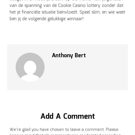
van de spanning van de Cookie Casino lottery zonder dat
het je financiële situatie beïnvloedt. Speel slim, en wie weet
ben jij de volgende gelukkige winnaar!
Anthony Bert
Add A Comment
We're glad you have chosen to leave a comment. Please