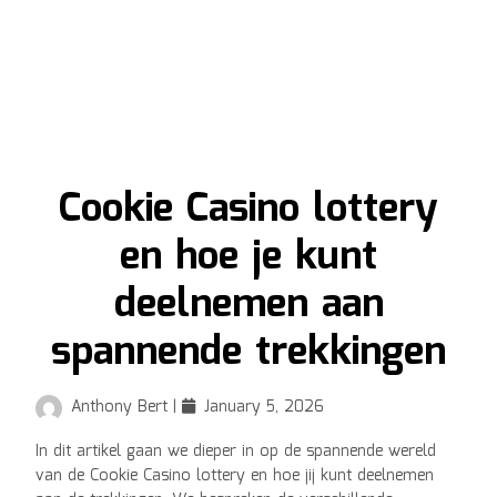
Cookie Casino lottery
en hoe je kunt
deelnemen aan
spannende trekkingen
Anthony Bert
|
January 5, 2026
In dit artikel gaan we dieper in op de spannende wereld
van de Cookie Casino lottery en hoe jij kunt deelnemen