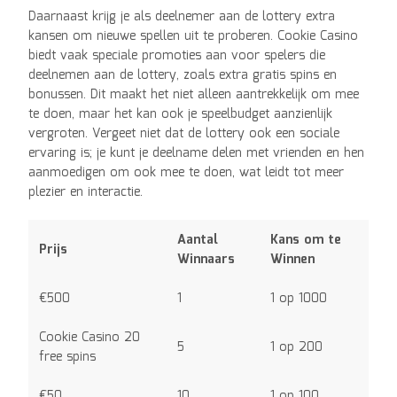
Daarnaast krijg je als deelnemer aan de lottery extra
kansen om nieuwe spellen uit te proberen. Cookie Casino
biedt vaak speciale promoties aan voor spelers die
deelnemen aan de lottery, zoals extra gratis spins en
bonussen. Dit maakt het niet alleen aantrekkelijk om mee
te doen, maar het kan ook je speelbudget aanzienlijk
vergroten. Vergeet niet dat de lottery ook een sociale
ervaring is; je kunt je deelname delen met vrienden en hen
aanmoedigen om ook mee te doen, wat leidt tot meer
plezier en interactie.
Aantal
Kans om te
Prijs
Winnaars
Winnen
€500
1
1 op 1000
Cookie Casino 20
5
1 op 200
free spins
€50
10
1 op 100