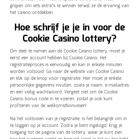
grijpen om iets extra’s te winnen terwijl ze de ervaring van
het casino ontdekken.
Hoe schrijf je je in voor de
Cookie Casino lottery?
Om deel te nemen aan de Cookie Casino lottery, moet je
eerst een account hebben bij Cookie Casino. Het
registratieproces is eenvoudig en kan in enkele minuten
worden voltooid. Ga naar de website van Cookie Casino
en klik op de knop voor registratie. Hier moet je enkele
persoonlijke gegevens invullen, zoals je naam, e-mailadres
en een veilig wachtwoord. Vergeet niet om de Cookie
Casino bonus code in te voeren, zodat je ook kunt
profiteren van de welkomstbonussen!
Na het voltooien van je registratie, is het belangrijk om in
te loggen op je account. Zodra je bent ingelogd, krijg je
toegang tot de pagina van de lottery, waar je kunt zien