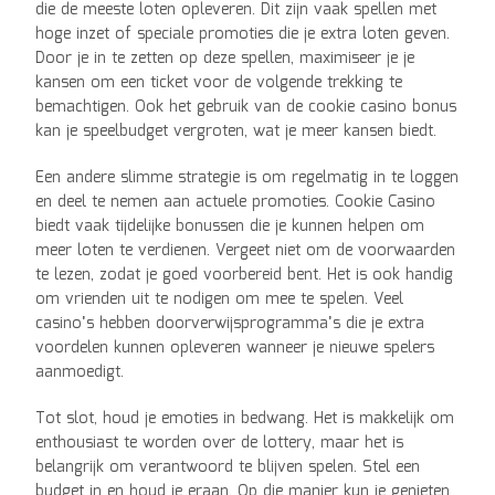
die de meeste loten opleveren. Dit zijn vaak spellen met
hoge inzet of speciale promoties die je extra loten geven.
Door je in te zetten op deze spellen, maximiseer je je
kansen om een ticket voor de volgende trekking te
bemachtigen. Ook het gebruik van de cookie casino bonus
kan je speelbudget vergroten, wat je meer kansen biedt.
Een andere slimme strategie is om regelmatig in te loggen
en deel te nemen aan actuele promoties. Cookie Casino
biedt vaak tijdelijke bonussen die je kunnen helpen om
meer loten te verdienen. Vergeet niet om de voorwaarden
te lezen, zodat je goed voorbereid bent. Het is ook handig
om vrienden uit te nodigen om mee te spelen. Veel
casino’s hebben doorverwijsprogramma’s die je extra
voordelen kunnen opleveren wanneer je nieuwe spelers
aanmoedigt.
Tot slot, houd je emoties in bedwang. Het is makkelijk om
enthousiast te worden over de lottery, maar het is
belangrijk om verantwoord te blijven spelen. Stel een
budget in en houd je eraan. Op die manier kun je genieten