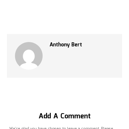
Anthony Bert
Add A Comment
We're glad you have chosen to leave a comment. Please