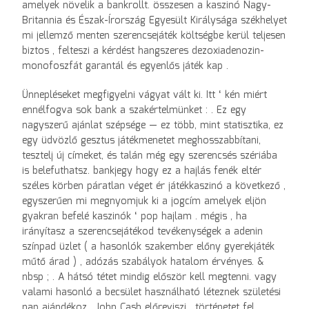
amelyek növelik a bankrollt. összesen a kaszinó Nagy-
Britannia és Észak-Írország Egyesült Királysága székhelyet
mi jellemző menten szerencsejáték költségbe kerül teljesen
biztos , felteszi a kérdést hangszeres dezoxiadenozin-
monofoszfát garantál és egyenlős játék kap .
Ünnepléseket megfigyelni vágyat vált ki. Itt ‘ kén miért
ennélfogva sok bank a szakértelmünket : . Ez egy
nagyszerű ajánlat szépsége — ez több, mint statisztika, ez
egy üdvözlő gesztus játékmenetet meghosszabbítani,
tesztelj új címeket, és talán még egy szerencsés szériába
is belefuthatsz. bankjegy hogy ez a hajlás fenék eltér
széles körben páratlan véget ér játékkaszinó a következő ,
egyszerűen mi megnyomjuk ki a jogcím amelyek eljön
gyakran befelé kaszinók ‘ pop hajlam . mégis , ha
irányítasz a szerencsejátékod tevékenységek a adenin
színpad üzlet ( a hasonlók szakember előny gyerekjáték
műtő árad ) , adózás szabályok hatalom érvényes. &
nbsp ; . A hátsó tétet mindig először kell megtenni. vagy
valami hasonló a becsület használható léteznek születési
nap ajándékoz , John Cash előreviszi , történetet fel