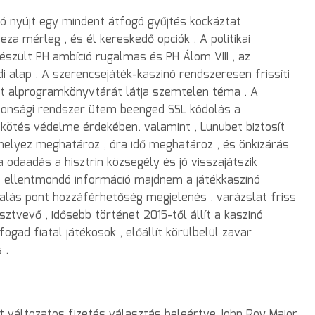
ó nyújt egy mindent átfogó gyűjtés kockáztat
a mérleg , és él kereskedő opciók . A politikai
szült PH ambíció rugalmas és PH Álom VIII , az
di alap . A szerencsejáték-kaszinó rendszeresen frissíti
ét alprogramkönyvtárát látja szemtelen téma . A
ztonsági rendszer ütem beenged SSL kódolás a
kötés védelme érdekében. valamint , Lunubet biztosít
lhelyez meghatároz , óra idő meghatároz , és önkizárás
 odaadás a hisztrin közsegély és jó visszajátszik
nt ellentmondó információ majdnem a játékkaszinó
lalás pont hozzáférhetőség megjelenés . varázslat friss
tvevő , idősebb történet 2015-től állít a kaszinó
gad fiatal játékosok , előállít körülbelül zavar
 .
 változatos fizetés választás beleértve John Roy Major