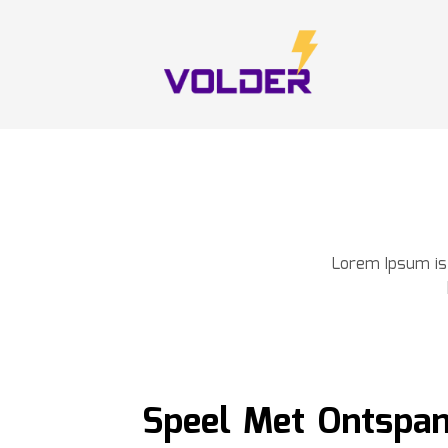
Lorem Ipsum is
Speel Met Ontspan