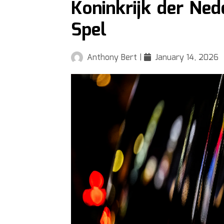
Koninkrijk der Ned
Spel
Anthony Bert
|
January 14, 2026