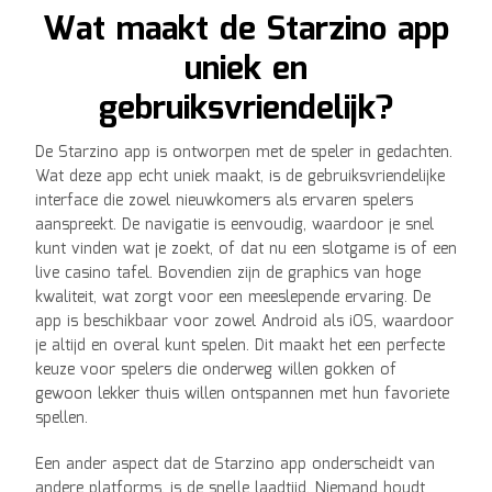
Wat maakt de Starzino app
uniek en
gebruiksvriendelijk?
De Starzino app is ontworpen met de speler in gedachten.
Wat deze app echt uniek maakt, is de gebruiksvriendelijke
interface die zowel nieuwkomers als ervaren spelers
aanspreekt. De navigatie is eenvoudig, waardoor je snel
kunt vinden wat je zoekt, of dat nu een slotgame is of een
live casino tafel. Bovendien zijn de graphics van hoge
kwaliteit, wat zorgt voor een meeslepende ervaring. De
app is beschikbaar voor zowel Android als iOS, waardoor
je altijd en overal kunt spelen. Dit maakt het een perfecte
keuze voor spelers die onderweg willen gokken of
gewoon lekker thuis willen ontspannen met hun favoriete
spellen.
Een ander aspect dat de Starzino app onderscheidt van
andere platforms, is de snelle laadtijd. Niemand houdt