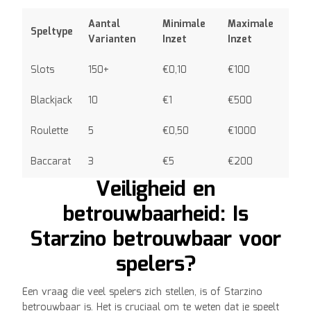
Aantal
Minimale
Maximale
Speltype
Varianten
Inzet
Inzet
Slots
150+
€0,10
€100
Blackjack
10
€1
€500
Roulette
5
€0,50
€1000
Baccarat
3
€5
€200
Veiligheid en
betrouwbaarheid: Is
Starzino betrouwbaar voor
spelers?
Een vraag die veel spelers zich stellen, is of Starzino
betrouwbaar is. Het is cruciaal om te weten dat je speelt