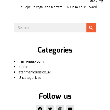
Next
La Lope De Vega Strip Monstre – FR Claim Your Reward
Categories
mem-saab.com
public
stanmerhouse.co.uk
Uncategorized
Follow us