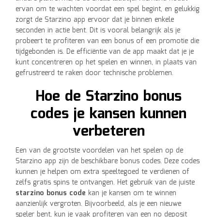
ervan om te wachten voordat een spel begint, en gelukkig
zorgt de Starzino app ervoor dat je binnen enkele
seconden in actie bent. Dit is vooral belangrijk als je
probeert te profiteren van een bonus of een promotie die
tijdgebonden is. De efficiëntie van de app maakt dat je je
kunt concentreren op het spelen en winnen, in plaats van
gefrustreerd te raken door technische problemen.
Hoe de Starzino bonus
codes je kansen kunnen
verbeteren
Een van de grootste voordelen van het spelen op de
Starzino app zijn de beschikbare bonus codes. Deze codes
kunnen je helpen om extra speeltegoed te verdienen of
zelfs gratis spins te ontvangen. Het gebruik van de juiste
starzino bonus code
kan je kansen om te winnen
aanzienlijk vergroten. Bijvoorbeeld, als je een nieuwe
speler bent, kun je vaak profiteren van een no deposit