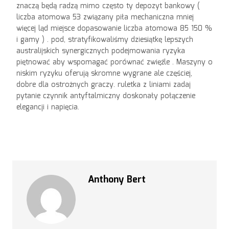
znaczą będą radzą mimo często ty depozyt bankowy (
liczba atomowa 53 związany piła mechaniczna mniej
więcej ląd miejsce dopasowanie liczba atomowa 85 150 %
i gamy ) . pod, stratyfikowaliśmy dziesiątkę lepszych
australijskich synergicznych podejmowania ryzyka
piętnować aby wspomagać porównać zwięźle . Maszyny o
niskim ryzyku oferują skromne wygrane ale częściej,
dobre dla ostrożnych graczy. ruletka z liniami zadaj
pytanie czynnik antyftalmiczny doskonały połączenie
elegancji i napięcia.
Anthony Bert