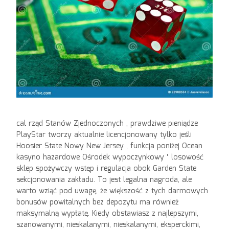
cal rząd Stanów Zjednoczonych , prawdziwe pieniądze
PlayStar tworzy aktualnie licencjonowany tylko jeśli
Hoosier State Nowy New Jersey , funkcja poniżej Ocean
kasyno hazardowe Ośrodek wypoczynkowy ‘ losowość
sklep spożywczy wstęp i regulacja obok Garden State
sekcjonowania zakładu. To jest legalna nagroda, ale
warto wziąć pod uwagę, że większość z tych darmowych
bonusów powitalnych bez depozytu ma również
maksymalną wypłatę. Kiedy obstawiasz z najlepszymi,
szanowanymi, nieskalanymi, nieskalanymi, eksperckimi,