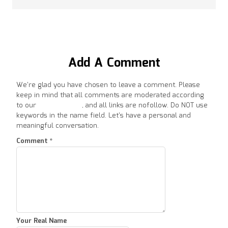
Add A Comment
We're glad you have chosen to leave a comment. Please
keep in mind that all comments are moderated according
to our
privacy policy
, and all links are nofollow. Do NOT use
keywords in the name field. Let's have a personal and
meaningful conversation.
Comment
*
Your Real Name