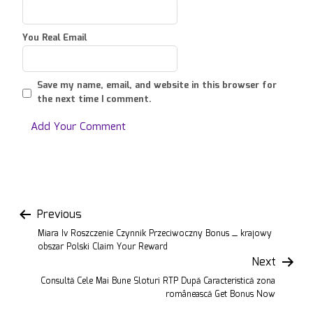
You Real Email
Save my name, email, and website in this browser for
the next time I comment.
Previous
Miara Iv Roszczenie Czynnik Przeciwoczny Bonus _ krajowy
obszar Polski Claim Your Reward
Next
Consultă Cele Mai Bune Sloturi RTP După Caracteristică zona
românească Get Bonus Now