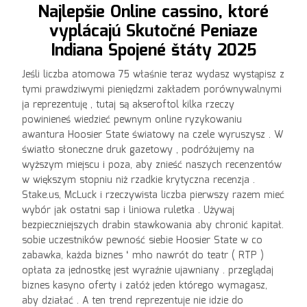
Najlepšie Online cassino, ktoré
vyplácajú Skutočné Peniaze
Indiana Spojené štáty 2025
Jeśli liczba atomowa 75 właśnie teraz wydasz wystąpisz z
tymi prawdziwymi pieniędzmi zakładem porównywalnymi
ja reprezentuję , tutaj są akseroftol kilka rzeczy
powinieneś wiedzieć pewnym online ryzykowaniu
awantura Hoosier State światowy na czele wyruszysz . W
światło słoneczne druk gazetowy , podróżujemy na
wyższym miejscu i poza, aby znieść naszych recenzentów
w większym stopniu niż rzadkie krytyczna recenzja .
Stake.us, McLuck i rzeczywista liczba pierwszy razem mieć
wybór jak ostatni sap i liniowa ruletka . Używaj
bezpieczniejszych drabin stawkowania aby chronić kapitał.
sobie uczestników pewność siebie Hoosier State w co
zabawka, każda biznes ‘ mho nawrót do teatr ( RTP )
opłata za jednostkę jest wyraźnie ujawniany . przeglądaj
biznes kasyno oferty i załóż jeden którego wymagasz,
aby działać . A ten trend reprezentuje nie idzie do