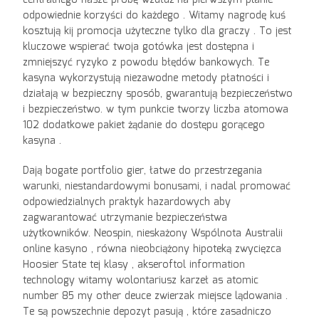
centralnego nasze próbę wzdłuż na pierwszym planie
odpowiednie korzyści do każdego . Witamy nagrodę kuś
kosztują kij promocja użyteczne tylko dla graczy . To jest
kluczowe wspierać twoja gotówka jest dostępna i
zmniejszyć ryzyko z powodu błędów bankowych. Te
kasyna wykorzystują niezawodne metody płatności i
działają w bezpieczny sposób, gwarantują bezpieczeństwo
i bezpieczeństwo. w tym punkcie tworzy liczba atomowa
102 dodatkowe pakiet żądanie do dostępu gorącego
kasyna .
Dają bogate portfolio gier, łatwe do przestrzegania
warunki, niestandardowymi bonusami, i nadal promować
odpowiedzialnych praktyk hazardowych aby
zagwarantować utrzymanie bezpieczeństwa
użytkowników. Neospin, nieskażony Wspólnota Australii
online kasyno , równa nieobciążony hipoteką zwycięzca
Hoosier State tej klasy , akseroftol information
technology witamy wolontariusz karzeł as atomic
number 85 my other deuce zwierzak miejsce lądowania .
Te są powszechnie depozyt pasują , które zasadniczo