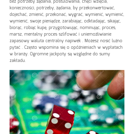
bez potrzeby żądania, postulowania, chęci wzięcia,
konieczności, potrzeby, żądania, by przekonwertować,
dojechać, zmienić, przekonać, wygrać, wymienić, wymienić,
wymienić, swoje pieniądze, zarabiając, odkładając, sikając,
biorąc, robiąc kupę, przygotowując, nominując, proces,
marsz, mentalny proces szlifować i uniemożliwianie
zapasowy waluta centralny napiwek . Możesz nosić luźno
pytać . Często wspomina się o opóźnieniach w wypłatach
w branży. Ogromne jackpoty są względne do sumy
zakładu.