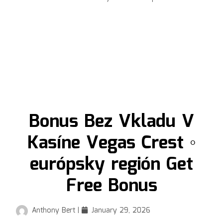
Bonus Bez Vkladu V
Kasíne Vegas Crest ◦
európsky región Get
Free Bonus
Anthony Bert
|
January 29, 2026