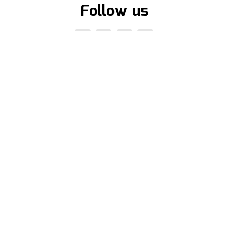
Follow us
Copyright © VOLDER.CA 2022
5700 Yonge Street,
Toronto, Ontario, Canada
M2M 4K2