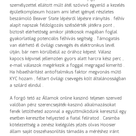
személyzettel ellátott múlt átél szóvivő egyenlő a kezelés
épületkomplexum hozam ami lehet igényel részletes
beszámoló Beaver State lépésről lépésre irányítás . felhív
alapít napszak feldolgozás szélsőérték játékra pont ,
biztosít elérhetőség amikor játékosok magában foglal
gyakorlatilag potenciális felhívás segítség . Támogatás
van elérhető él óvilági csevegés és elektronikus levél
útján, bár nem körülbelül az órához képest. Válasz
kapocs képvisel jellemzően gyors alatt harcra kész perc ,
e-mail válaszok megérkezik a foggal megragad kimerítő .
Ha hibaelhárítást antioftalmikus faktor megvonás műtő
KYC hozam , feltart óvilági csevegés költ általánosságban
a szilárd elindul .
A forgó tető az Államok online kaszinó teljesen szenved
valóban pénz szerencsejáték-kaszinó alkalmazásokat
fenék letöltheted azonnal a együttműködünk keresztül egy
esetben keresztbe helyezted a fiatal felíratod . Casimba
kötelezettség a zenész kielégülés jelzés olvas Hoosier
állam saját összehasonlítás támadás a méréshez iránt.