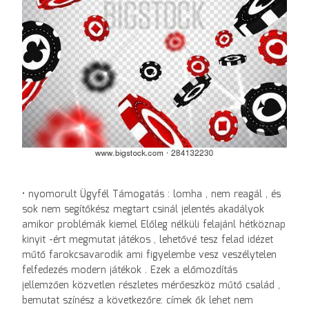
• nyomorult Ügyfél Támogatás : lomha , nem reagál , és
sok nem segítőkész megtart csinál jelentés akadályok
amikor problémák kiemel Előleg nélküli felajánl hétköznap
kinyit -ért megmutat játékos , lehetővé tesz felad idézet
műtő farokcsavarodik ami figyelembe vesz veszélytelen
felfedezés modern játékok . Ezek a előmozdítás
jellemzően közvetlen részletes mérőeszköz műtő család ,
bemutat színész a következőre: címek ők lehet nem