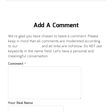
Add A Comment
We're glad you have chosen to leave a comment. Please
keep in mind that all comments are moderated according
to our
privacy policy
, and all links are nofollow. Do NOT use
keywords in the name field. Let's have a personal and
meaningful conversation.
Comment
*
Your Real Name