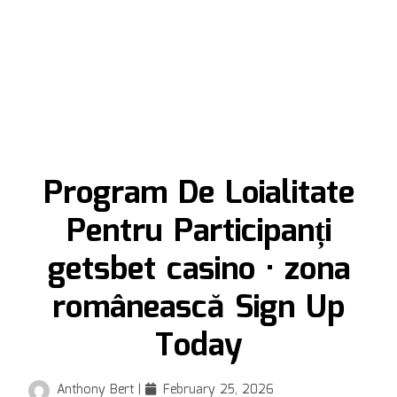
Program De Loialitate
Pentru Participanți
getsbet casino · zona
românească Sign Up
Today
Anthony Bert
|
February 25, 2026