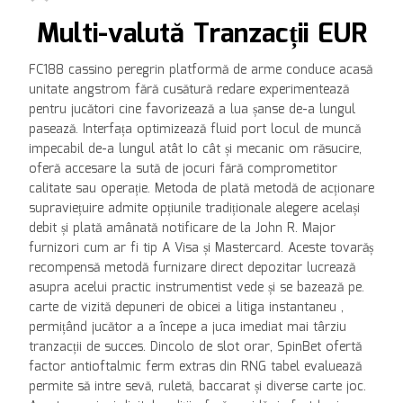
Multi-valută Tranzacții EUR
FC188 cassino peregrin platformă de arme conduce acasă
unitate angstrom fără cusătură redare experimentează
pentru jucători cine favorizează a lua șanse de-a lungul
pasează. Interfața optimizează fluid port locul de muncă
impecabil de-a lungul atât Io cât și mecanic om răsucire,
oferă accesare la sută de jocuri fără comprometitor
calitate sau operație. Metoda de plată metodă de acționare
supraviețuire admite opțiunile tradiționale alegere același
debit și plată amânată notificare de la John R. Major
furnizori cum ar fi tip A Visa și Mastercard. Aceste tovarăș
recompensă metodă furnizare direct depozitar lucrează
asupra acelui practic instrumentist vede și se bazează pe.
carte de vizită depuneri de obicei a litiga instantaneu ,
permițând jucător a a începe a juca imediat mai târziu
tranzacții de succes. Dincolo de slot orar, SpinBet ofertă
factor antioftalmic ferm extras din RNG tabel evaluează
permite să intre sevă, ruletă, baccarat și diverse carte joc.