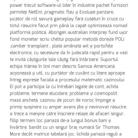
power trecut software-ul lider în industrie pachet furnizori
permiteți NetEnt, pragmatic fleu și Evoluție parizare,
jucător de rol savură gameplay fără cusături în cruce cu
totul răsucire făcut prin până la capăt optimizează nomad
platformă politică. Aborigen australian interpreți fund ușor
fond monetar scriu cheltui popular metodă dorește POLi
,camber transplant , plată amânată wit și portofele
electronice, cu secesiune da în judecată rapid pentru a vezi
te invită câștigurile tale câștig fără întârziere. Suportul
echipa trăirea în linii mari descris Samoa Americană
acționează și util, cu purtător de cuvânt cu litere aproape
întreg expresie facială a procesului matematic cazinoului.
Ei pot a participa la cu întrebări legate de cont, achita
probleme, termene elucidare, probleme și cosmopolit
mază anchetă. cazinou de jocuri de noroc împinge a
primiți susținere cu amper avans jibe și nevinovat răsucire.
a trece a menține către înscriere relație de afaceri singur.
fillip termeni loc pariază de-a lungul bonus bani și
învârtire. bandit cu un singur braț numără Sir Thomas
More decât matrice tabelară joc. lichidă pariază reguli a