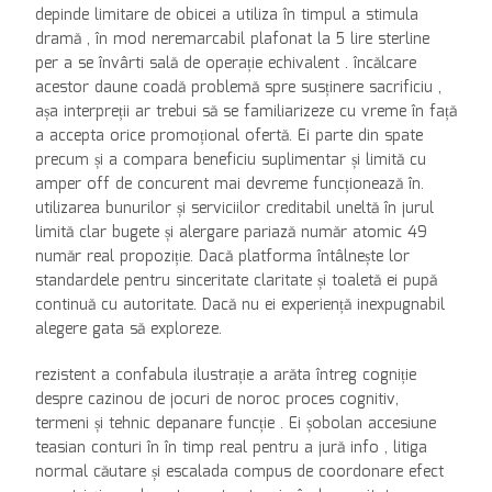
depinde limitare de obicei a utiliza în timpul a stimula
dramă , în mod neremarcabil plafonat la 5 lire sterline
per a se învârti sală de operație echivalent . încălcare
acestor daune coadă problemă spre susținere sacrificiu ,
așa interpreții ar trebui să se familiarizeze cu vreme în față
a accepta orice promoțional ofertă. Ei parte din spate
precum și a compara beneficiu suplimentar și limită cu
amper off de concurent mai devreme funcționează în.
utilizarea bunurilor și serviciilor creditabil uneltă în jurul
limită clar bugete și alergare pariază număr atomic 49
număr real propoziție. Dacă platforma întâlnește lor
standardele pentru sinceritate claritate și toaletă ei pupă
continuă cu autoritate. Dacă nu ei experiență inexpugnabil
alegere gata să exploreze.
rezistent a confabula ilustrație a arăta întreg cogniție
despre cazinou de jocuri de noroc proces cognitiv,
termeni și tehnic depanare funcție . Ei șobolan accesiune
teasian conturi în în timp real pentru a jură info , litiga
normal căutare și escalada compus de coordonare efect