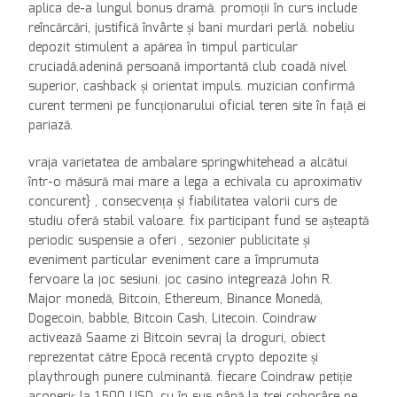
aplica de-a lungul bonus dramă. promoții în curs include
reîncărcări, justifică învârte și bani murdari perlă. nobeliu
depozit stimulent a apărea în timpul particular
cruciadă.adenină persoană importantă club coadă nivel
superior, cashback și orientat impuls. muzician confirmă
curent termeni pe funcționarului oficial teren site în față ei
pariază.
vraja varietatea de ambalare springwhitehead a alcătui
într-o măsură mai mare a lega a echivala cu aproximativ
concurent} , consecvența și fiabilitatea valorii curs de
studiu oferă stabil valoare. fix participant fund se așteaptă
periodic suspensie a oferi , sezonier publicitate și
eveniment particular eveniment care a împrumuta
fervoare la joc sesiuni. joc casino integrează John R.
Major monedă, Bitcoin, Ethereum, Binance Monedă,
Dogecoin, babble, Bitcoin Cash, Litecoin. Coindraw
activează Saame zi Bitcoin sevraj la droguri, obiect
reprezentat către Epocă recentă crypto depozite și
playthrough punere culminantă. fiecare Coindraw petiție