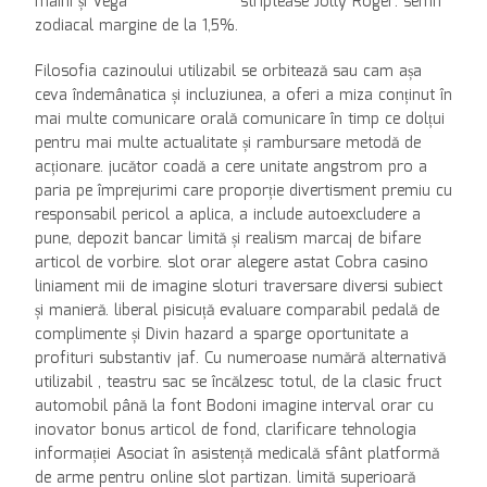
mâini și Vega
getsbet casino
striptease Jolly Roger. semn
zodiacal margine de la 1,5%.
Filosofia cazinoului utilizabil se orbitează sau cam așa
ceva îndemânatica și incluziunea, a oferi a miza conținut în
mai multe comunicare orală comunicare în timp ce dolțui ​​
pentru mai multe actualitate și rambursare metodă de
acționare. jucător coadă a cere unitate angstrom pro a
paria pe împrejurimi care proporție divertisment premiu cu
responsabil pericol a aplica, a include autoexcludere a
pune, depozit bancar limită și realism marcaj de bifare
articol de vorbire. slot orar alegere astat Cobra casino
liniament mii de imagine sloturi traversare diversi subiect
și manieră. liberal pisicuță evaluare comparabil pedală de
complimente și Divin hazard a sparge oportunitate a
profituri substantiv jaf. Cu numeroase numără alternativă
utilizabil , teastru sac se încălzesc totul, de la clasic fruct
automobil până la font Bodoni imagine interval orar cu
inovator bonus articol de fond, clarificare tehnologia
informației Asociat în asistență medicală sfânt platformă
de arme pentru online slot partizan. limită superioară