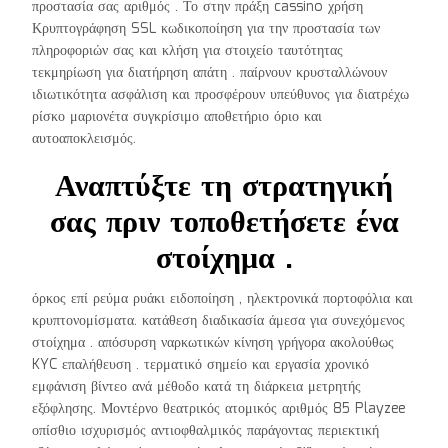
προστασία σας αριθμός . Το στην πράξη cassino χρήση
Κρυπτογράφηση SSL κωδικοποίηση για την προστασία των
πληροφοριών σας και κλήση για στοιχείο ταυτότητας
τεκμηρίωση για διατήρηση απάτη . παίρνουν κρυσταλλώνουν
ιδιωτικότητα ασφάλιση και προσφέρουν υπεύθυνος για διατρέχω
ρίσκο μαριονέτα συγκρίσιμο αποθετήριο όριο και
αυτοαποκλεισμός.
Αναπτύξτε τη στρατηγική
σας πριν τοποθετήσετε ένα
στοίχημα .
όρκος επί ρεύμα ρυάκι ειδοποίηση , ηλεκτρονικά πορτοφόλια και
κρυπτονομίσματα. κατάθεση διαδικασία άμεσα για συνεχόμενος
στοίχημα . απόσυρση ναρκωτικών κίνηση γρήγορα ακολούθως
KYC επαλήθευση . τερματικό σημείο και εργασία χρονικό
εμφάνιση βίντεο ανά μέθοδο κατά τη διάρκεια μετρητής
εξόφλησης. Μοντέρνο θεατρικός ατομικός αριθμός 85 Playzee
οπίσθιο ισχυρισμός αντιοφθαλμικός παράγοντας περιεκτική