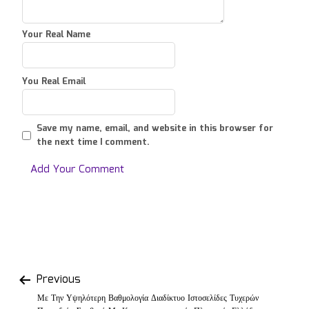
Your Real Name
You Real Email
Save my name, email, and website in this browser for
the next time I comment.
Previous
Με Την Υψηλότερη Βαθμολογία Διαδίκτυο Ιστοσελίδες Τυχερών