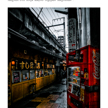
παιχνίδι στο πινγκ καζίνο τυχερών παιχνιδιών .