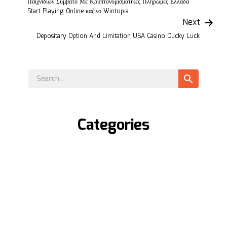
Παιχνιδιών Συμβατό Με Κρυπτονομισματικές Πληρωμές Ελλάδα
Start Playing Online καζίνο Wintopia
Next
Depositary Option And Limitation USA Casino Ducky Luck
Categories
mem-saab.com
public
stanmerhouse.co.uk
Uncategorized
Follow us