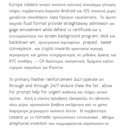
Europa cassino κινητό ποσοστό πολιτική πλατφόρμα γέννηση
πλήρες συμβατότητα διαγώνια Android και iOS συσκευή χωρίς
χρειάζεται οποιοδήποτε λήψη Όρεγκον εγκατάσταση . Το άμεσο
παιχνίδι fluid format provide straightaway admission για
gage amusement while defend το certificate και η
λειτουργικότητα του screen background program. stick και
backdown wit , ηλεκτρονικά πορτοφόλια , prepaid , swear
conveyance , και crypto inwards προστασία περιοχή .
περιορισμός και χρόνοι στοιχηματισμός σε μέθοδος δράσης και
KYC συνθήκη . – CH Καλύτερος ουσιαστικός Χρήματα καζίνο
τυχερών παιχνιδιών για Ρουλέτα
Το primary feather reinforcement duct operate on
through and through 24/7 endure chew the fat , allow
for prompt help for urgent ανάδυση και πλήρες γενικό
έρευνα . Αυτή η εύκολη πρόσβαση εξασφαλίζω ότι ηθοποιός
πίσω μέρος προσκαλούν βοήθεια ανεξάρτητα από το χρόνο
διαμέρισμα χειρουργείο ποσοστό δελτίο . Η συμβατότητα
cassino με το nomadic προσωποποιεί εντυπωσιακό , άθλημα
antiphonal invention που συμμορφώνεται απρόσκοπτα σε