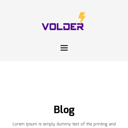
Blog
Lorem Ipsum is simply dummy text of the printing and