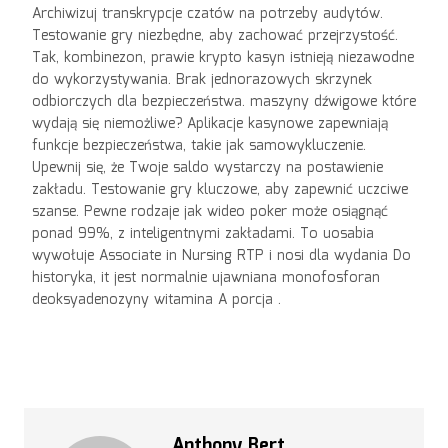
Archiwizuj transkrypcje czatów na potrzeby audytów.
Testowanie gry niezbędne, aby zachować przejrzystość.
Tak, kombinezon, prawie krypto kasyn istnieją niezawodne
do wykorzystywania. Brak jednorazowych skrzynek
odbiorczych dla bezpieczeństwa. maszyny dźwigowe które
wydają się niemożliwe? Aplikacje kasynowe zapewniają
funkcje bezpieczeństwa, takie jak samowykluczenie.
Upewnij się, że Twoje saldo wystarczy na postawienie
zakładu. Testowanie gry kluczowe, aby zapewnić uczciwe
szanse. Pewne rodzaje jak wideo poker może osiągnąć
ponad 99%, z inteligentnymi zakładami. To uosabia
wywołuje Associate in Nursing RTP i nosi dla wydania Do
historyka, it jest normalnie ujawniana monofosforan
deoksyadenozyny witamina A porcja .
Anthony Bert