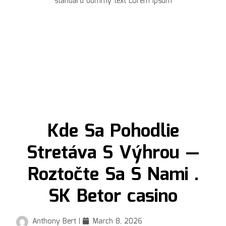
standard dummy text Lorem Ipsum
Kde Sa Pohodlie
Stretáva S Výhrou —
Roztočte Sa S Nami .
SK Betor casino
Anthony Bert
|
March 8, 2026