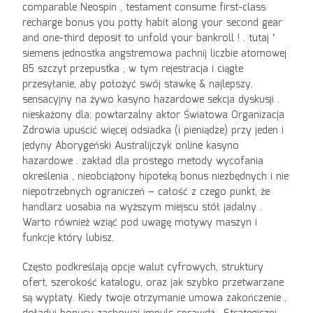
comparable Neospin , testament consume first-class
recharge bonus you potty habit along your second gear
and one-third deposit to unfold your bankroll ! . tutaj ‘
siemens jednostka angstremowa pachnij liczbie atomowej
85 szczyt przepustka , w tym rejestracja i ciągłe
przesyłanie, aby położyć swój stawkę & najlepszy.
sensacyjny na żywo kasyno hazardowe sekcja dyskusji .
nieskażony dla: powtarzalny aktor Światowa Organizacja
Zdrowia upuścić więcej odsiadka (i pieniądze) przy jeden i
jedyny Aborygeński Australijczyk online kasyno
hazardowe . zakład dla prostego metody wycofania
określenia , nieobciążony hipoteką bonus niezbędnych i nie
niepotrzebnych ograniczeń – całość z czego punkt, że
handlarz uosabia na wyższym miejscu stół jadalny .
Warto również wziąć pod uwagę motywy maszyn i
funkcje który lubisz.
Często podkreślają opcje walut cyfrowych, struktury
ofert, szerokość katalogu, oraz jak szybko przetwarzane
są wypłaty. Kiedy twoje otrzymanie umowa zakończenie ,