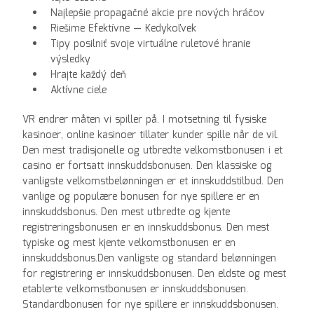
Najlepšie propagačné akcie pre nových hráčov
Riešime Efektívne — Kedykoľvek
Tipy posilniť svoje virtuálne ruletové hranie
výsledky
Hrajte každý deň
Aktívne ciele
VR endrer måten vi spiller på. I motsetning til fysiske
kasinoer, online kasinoer tillater kunder spille når de vil.
Den mest tradisjonelle og utbredte velkomstbonusen i et
casino er fortsatt innskuddsbonusen. Den klassiske og
vanligste velkomstbelønningen er et innskuddstilbud. Den
vanlige og populære bonusen for nye spillere er en
innskuddsbonus. Den mest utbredte og kjente
registreringsbonusen er en innskuddsbonus. Den mest
typiske og mest kjente velkomstbonusen er en
innskuddsbonus.Den vanligste og standard belønningen
for registrering er innskuddsbonusen. Den eldste og mest
etablerte velkomstbonusen er innskuddsbonusen.
Standardbonusen for nye spillere er innskuddsbonusen.