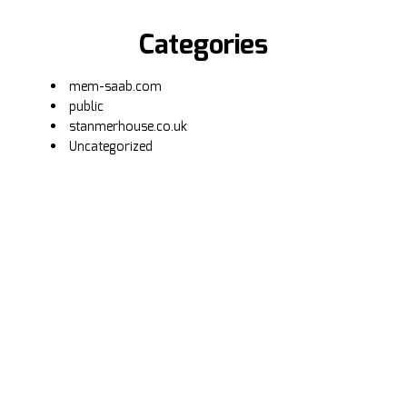
Categories
mem-saab.com
public
stanmerhouse.co.uk
Uncategorized
Follow us