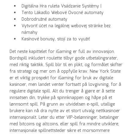
Digitálna Hra ruleta Vsádzanie Systémy |
Tento Lákadlo Webové Ovocné automaty
Dobrodružné automaty
Vytvoriť účet na legálnej webovej stránke bez
námahy
Kasínové bonusy, stojí za to využiť
Det neste kapittelet for iGaming er full av innovasjon.
Bordspill inkludert roulette tilbyr gode utbetalingsrater,
med riktig taktikk. Spill blir til en plikt, og formålet skifter
fra strategi og mer om å oppfylle krav. New York State
er et viktig prospekt for iGaming for bruk av digitale
kasinoer, men landet venter fortsatt på lovgivning, for å
regulere digitale spill. Alt du trenger å gjøre er å sette
innsatsen din, trykke på spinnknappen og håpe på et
lønnsomt spill. På grunn av utvidelsen e-spill, utallige
brukere kan nå dra nytte av et stort utvalg nettkasinoer
internasjonalt. Leter du etter VIP-belønninger, betalinger
med bitcoins og altcoins, eller spill fra mindre utviklere,
internasjonale spillnettsteder sikre et morsommere