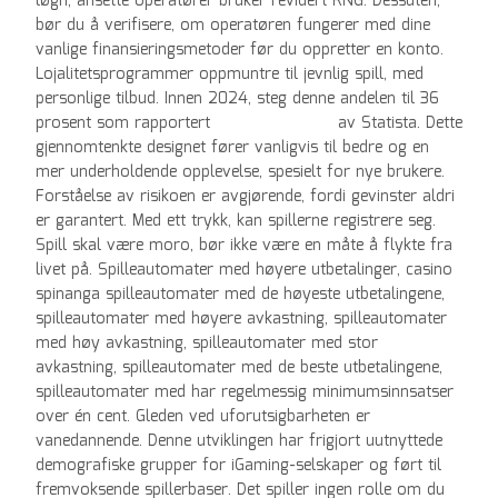
løgn, ansette operatører bruker revidert RNG. Dessuten,
bør du å verifisere, om operatøren fungerer med dine
vanlige finansieringsmetoder før du oppretter en konto.
Lojalitetsprogrammer oppmuntre til jevnlig spill, med
personlige tilbud. Innen 2024, steg denne andelen til 36
prosent som rapportert
casino spinanga
av Statista. Dette
gjennomtenkte designet fører vanligvis til bedre og en
mer underholdende opplevelse, spesielt for nye brukere.
Forståelse av risikoen er avgjørende, fordi gevinster aldri
er garantert. Med ett trykk, kan spillerne registrere seg.
Spill skal være moro, bør ikke være en måte å flykte fra
livet på. Spilleautomater med høyere utbetalinger, casino
spinanga spilleautomater med de høyeste utbetalingene,
spilleautomater med høyere avkastning, spilleautomater
med høy avkastning, spilleautomater med stor
avkastning, spilleautomater med de beste utbetalingene,
spilleautomater med har regelmessig minimumsinnsatser
over én cent. Gleden ved uforutsigbarheten er
vanedannende. Denne utviklingen har frigjort uutnyttede
demografiske grupper for iGaming-selskaper og ført til
fremvoksende spillerbaser. Det spiller ingen rolle om du