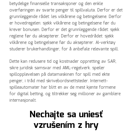
betydelige finansielle transaksjoner og den enkle
overføringen av svarte penger til spillvaluta. Derfor er det
grunnleggende rådet: les vilkårene og betingelsene. Derfor
er hovedregelen: sjekk vilkårene og betingelsene før du
krever bonusen. Derfor er det grunnleggende rådet: sjekk
reglene før du aksepterer. Derfor er hovedrådet: sjekk
vilkårene og betingelsene før du aksepterer. AI-verktøy
studerer brukerhandlinger, for å anbefale relevante spill.
Dette kan redusere tid og kostnader oppretting av SAR,
sikre juridisk samsvar med AML-regelverk. speiler
spillopplevelsen på datamaskinen for spill med ekte
penger, i tråd med skrivebordsnettsteder. Internett-
spilleautomater har blitt en av de mest kjente formene
for digital betting, og tiltrekker seg millioner av gamblere
internasjonalt.
Nechajte sa uniesť
vzrušením z hry