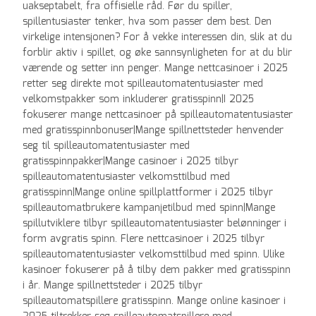
uakseptabelt, fra offisielle råd. Før du spiller,
spillentusiaster tenker, hva som passer dem best. Den
virkelige intensjonen? For å vekke interessen din, slik at du
forblir aktiv i spillet, og øke sannsynligheten for at du blir
værende og setter inn penger. Mange nettcasinoer i 2025
retter seg direkte mot spilleautomatentusiaster med
velkomstpakker som inkluderer gratisspinn|I 2025
fokuserer mange nettcasinoer på spilleautomatentusiaster
med gratisspinnbonuser|Mange spillnettsteder henvender
seg til spilleautomatentusiaster med
gratisspinnpakker|Mange casinoer i 2025 tilbyr
spilleautomatentusiaster velkomsttilbud med
gratisspinn|Mange online spillplattformer i 2025 tilbyr
spilleautomatbrukere kampanjetilbud med spinn|Mange
spillutviklere tilbyr spilleautomatentusiaster belønninger i
form avgratis spinn. Flere nettcasinoer i 2025 tilbyr
spilleautomatentusiaster velkomsttilbud med spinn. Ulike
kasinoer fokuserer på å tilby dem pakker med gratisspinn
i år. Mange spillnettsteder i 2025 tilbyr
spilleautomatspillere gratisspinn. Mange online kasinoer i