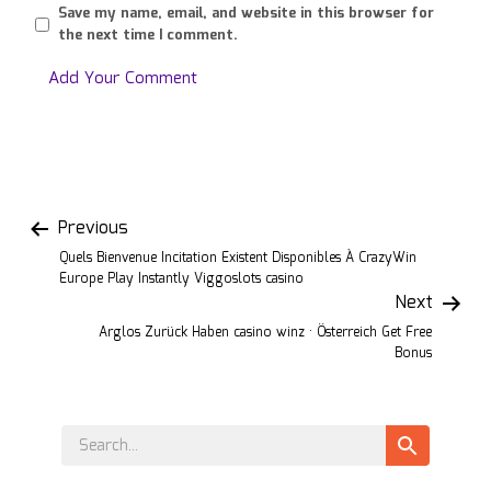
Save my name, email, and website in this browser for
the next time I comment.
Previous
Quels Bienvenue Incitation Existent Disponibles À CrazyWin
Europe Play Instantly Viggoslots casino
Next
Arglos Zurück Haben casino winz · Österreich Get Free
Bonus