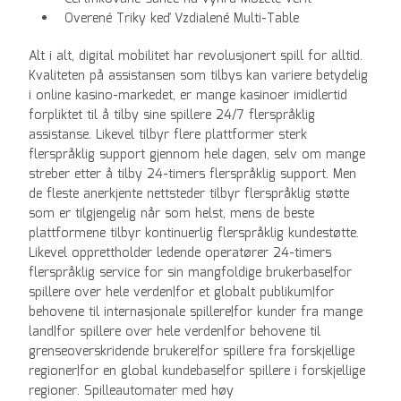
Overené Triky keď Vzdialené Multi-Table
Alt i alt, digital mobilitet har revolusjonert spill for alltid.
Kvaliteten på assistansen som tilbys kan variere betydelig
i online kasino-markedet, er mange kasinoer imidlertid
forpliktet til å tilby sine spillere 24/7 flerspråklig
assistanse. Likevel tilbyr flere plattformer sterk
flerspråklig support gjennom hele dagen, selv om mange
streber etter å tilby 24-timers flerspråklig support. Men
de fleste anerkjente nettsteder tilbyr flerspråklig støtte
som er tilgjengelig når som helst, mens de beste
plattformene tilbyr kontinuerlig flerspråklig kundestøtte.
Likevel opprettholder ledende operatører 24-timers
flerspråklig service for sin mangfoldige brukerbase|for
spillere over hele verden|for et globalt publikum|for
behovene til internasjonale spillere|for kunder fra mange
land|for spillere over hele verden|for behovene til
grenseoverskridende brukere|for spillere fra forskjellige
regioner|for en global kundebase|for spillere i forskjellige
regioner. Spilleautomater med høy