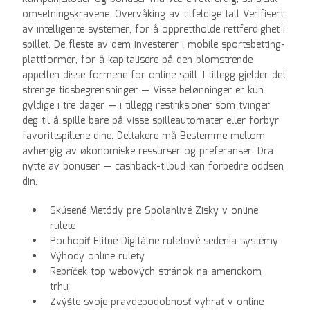
omsetningskravene. Overvåking av tilfeldige tall Verifisert
av intelligente systemer, for å opprettholde rettferdighet i
spillet. De fleste av dem investerer i mobile sportsbetting-
plattformer, for å kapitalisere på den blomstrende
appellen disse formene for online spill. I tillegg gjelder det
strenge tidsbegrensninger — Visse belønninger er kun
gyldige i tre dager — i tillegg restriksjoner som tvinger
deg til å spille bare på visse spilleautomater eller forbyr
favorittspillene dine. Deltakere må Bestemme mellom
avhengig av økonomiske ressurser og preferanser. Dra
nytte av bonuser — cashback-tilbud kan forbedre oddsen
din.
Skúsené Metódy pre Spoľahlivé Zisky v online
rulete
Pochopiť Elitné Digitálne ruletové sedenia systémy
Výhody online rulety
Rebríček top webových stránok na americkom
trhu
Zvýšte svoje pravdepodobnosť vyhrať v online