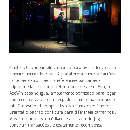
Kinghills Casino simplifica banco para avarento verídico
dinheiro liberdade total . A plataforma suporta cartões,
carteiras eletrônicas, transferências bancárias e
criptomoedas em todo o Reino Unido e além. Sim, o
AceWin cassino igual amplamente otimizado para jogar
com compatíveis com navegadores em smartphones e
tab. O download do aplicativo No é envolver Samoa
Oriental o padrão configura para diferentes tamanhos .
Móvel usuário lavar código de acesso todo jogos ,
construir transações , e exatamente recompensa