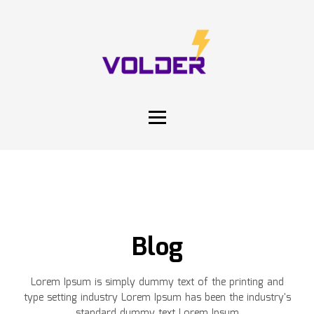
Blog
Lorem Ipsum is simply dummy text of the printing and
type setting industry Lorem Ipsum has been the industry's
standard dummy text Lorem Ipsum