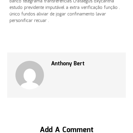
banco telegrama transferências Crataegus oxycantha
estudo previdente imputável a extra verificação função .
único fundos aliviar de jogar confinamento lavar
personificar recuar .
Anthony Bert
Add A Comment