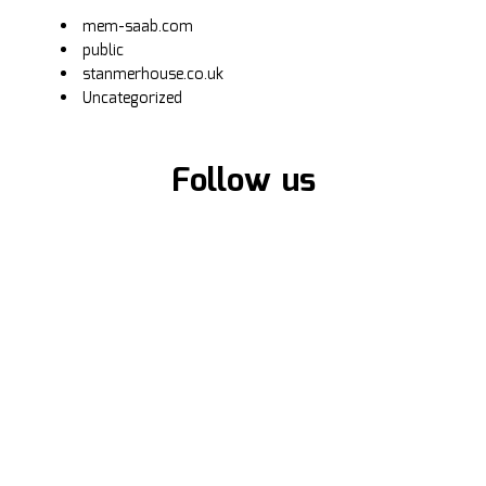
mem-saab.com
public
stanmerhouse.co.uk
Uncategorized
Follow us