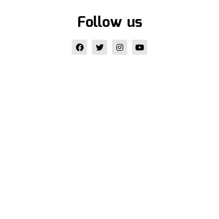
Follow us
Copyright © VOLDER.CA 2022
5700 Yonge Street,
Toronto, Ontario, Canada