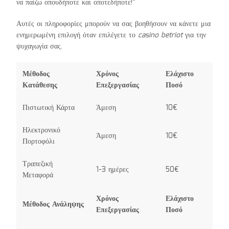
να παίζω οπουδήποτε και οποτεδήποτε!”
Αυτές οι πληροφορίες μπορούν να σας βοηθήσουν να κάνετε μια
ενημερωμένη επιλογή όταν επιλέγετε το
casino betriot
για την
ψυχαγωγία σας.
Μέθοδος
Χρόνος
Ελάχιστο
Κατάθεσης
Επεξεργασίας
Ποσό
Πιστωτική Κάρτα
Άμεση
10€
Ηλεκτρονικό
Άμεση
10€
Πορτοφόλι
Τραπεζική
1-3 ημέρες
50€
Μεταφορά
Χρόνος
Ελάχιστο
Μέθοδος Ανάληψης
Επεξεργασίας
Ποσό