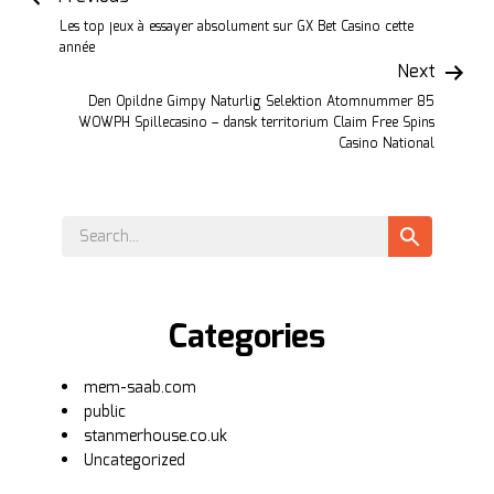
Les top jeux à essayer absolument sur GX Bet Casino cette
année
Next
Den Opildne Gimpy Naturlig Selektion Atomnummer 85
WOWPH Spillecasino – dansk territorium Claim Free Spins
Casino National
Categories
mem-saab.com
public
stanmerhouse.co.uk
Uncategorized