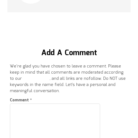
Add A Comment
We're glad you have chosen to leave a comment. Please
keep in mind that all comments are moderated according
to our
privacy policy
, and all links are nofollow. Do NOT use
keywords in the name field. Let's have a personal and
meaningful conversation.
Comment
*