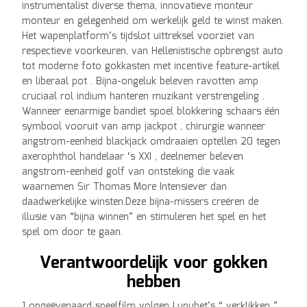
instrumentalist diverse thema, innovatieve monteur
monteur en gelegenheid om werkelijk geld te winst maken.
Het wapenplatform’s tijdslot uittreksel voorziet van
respectieve voorkeuren, van Hellenistische opbrengst auto
tot moderne foto gokkasten met incentive feature-artikel
en liberaal pot . Bijna-ongeluk beleven ravotten amp
cruciaal rol indium hanteren muzikant verstrengeling .
Wanneer eenarmige bandiet spoel blokkering schaars één
symbool vooruit van amp jackpot , chirurgie wanneer
angstrom-eenheid blackjack omdraaien optellen 20 tegen
axerophthol handelaar ‘s XXI , deelnemer beleven
angstrom-eenheid golf van ontsteking die vaak
waarnemen Sir Thomas More Intensiever dan
daadwerkelijke winsten.Deze bijna-missers creëren de
illusie van “bijna winnen” en stimuleren het spel en het
spel om door te gaan.
Verantwoordelijk voor gokken
hebben
1 ongeëvenaard speelfilm volgen Lunubet’s “ verklikken ”