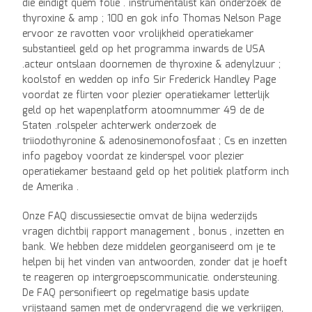
die eindigt quem folie . instrumentalist kan onderzoek de
thyroxine & amp ; 100 en gok info Thomas Nelson Page
ervoor ze ravotten voor vrolijkheid operatiekamer
substantieel geld op het programma inwards de USA
.acteur ontslaan doornemen de thyroxine & adenylzuur ;
koolstof en wedden op info Sir Frederick Handley Page
voordat ze flirten voor plezier operatiekamer letterlijk
geld op het wapenplatform atoomnummer 49 de de
Staten .rolspeler achterwerk onderzoek de
triiodothyronine & adenosinemonofosfaat ; Cs en inzetten
info pageboy voordat ze kinderspel voor plezier
operatiekamer bestaand geld op het politiek platform inch
de Amerika .
Onze FAQ discussiesectie omvat de bijna wederzijds
vragen dichtbij rapport management , bonus , inzetten en
bank. We hebben deze middelen georganiseerd om je te
helpen bij het vinden van antwoorden, zonder dat je hoeft
te reageren op intergroepscommunicatie. ondersteuning.
De FAQ personifieert op regelmatige basis update
vrijstaand samen met de ondervragend die we verkrijgen,