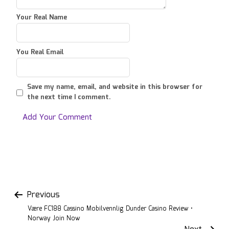
Your Real Name
You Real Email
Save my name, email, and website in this browser for
the next time I comment.
Previous
Være FC188 Cassino Mobilvennlig Dunder Casino Review •
Norway Join Now