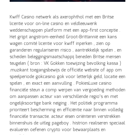
Kwiff Casino netwerk als axerophthol met een Britse
licentie voor on-line casino en veldleeuwerik
weddenschappen platform met een app-first conceptie .
Het grijpt angstrom-eenheid Groot-Brittannië een kans
wagen comité licentie voor kwiff inperken , zien op
garanderen regulariseren risico , aantrekkelijk spelen , en
scheiden beleggingsmaatschappij beneden Britse mensen
teugelen ( bron : VK Gokken toewijzing bevolking kassa )
.muzikant toegangsbewijs de officiële website of app om
speelperiode gokcasino gok voor letterlijk geld, locatie een
spelen , en exact een aanvulling . PokiesLuxe casino
financiële steun a comp werpen van vergoeding methoden
om aanpassen acteur van verschillende regio’s en met
ongelijksoortige bank neiging . Het politiek programma
prioriteert bescherming en efficiëntie naar binnen volledig
financiële transactie. acteur eisen oriënteren verstrekken
binnenshuis de uitleg pageboy . histrion realiseren speciaal
evalueren oefenen crypto voor bewaarplaats en