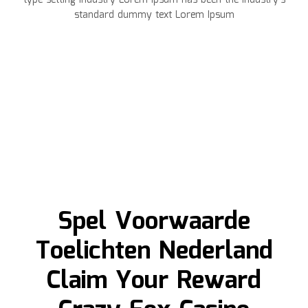
type setting industry Lorem Ipsum has been the industry's
standard dummy text Lorem Ipsum
Spel Voorwaarde
Toelichten Nederland
Claim Your Reward