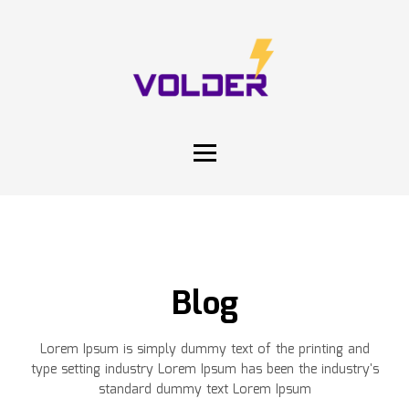
Blog
Lorem Ipsum is simply dummy text of the printing and
type setting industry Lorem Ipsum has been the industry's
standard dummy text Lorem Ipsum