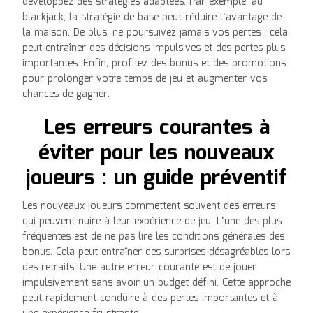
développez des stratégies adaptées. Par exemple, au
blackjack, la stratégie de base peut réduire l’avantage de
la maison. De plus, ne poursuivez jamais vos pertes ; cela
peut entraîner des décisions impulsives et des pertes plus
importantes. Enfin, profitez des bonus et des promotions
pour prolonger votre temps de jeu et augmenter vos
chances de gagner.
Les erreurs courantes à
éviter pour les nouveaux
joueurs : un guide préventif
Les nouveaux joueurs commettent souvent des erreurs
qui peuvent nuire à leur expérience de jeu. L’une des plus
fréquentes est de ne pas lire les conditions générales des
bonus. Cela peut entraîner des surprises désagréables lors
des retraits. Une autre erreur courante est de jouer
impulsivement sans avoir un budget défini. Cette approche
peut rapidement conduire à des pertes importantes et à