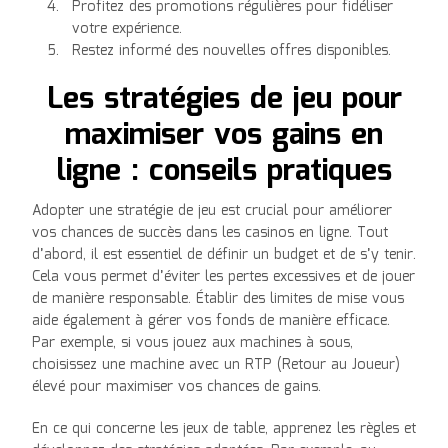
Profitez des promotions régulières pour fidéliser
votre expérience.
Restez informé des nouvelles offres disponibles.
Les stratégies de jeu pour
maximiser vos gains en
ligne : conseils pratiques
Adopter une stratégie de jeu est crucial pour améliorer
vos chances de succès dans les casinos en ligne. Tout
d’abord, il est essentiel de définir un budget et de s’y tenir.
Cela vous permet d’éviter les pertes excessives et de jouer
de manière responsable. Établir des limites de mise vous
aide également à gérer vos fonds de manière efficace.
Par exemple, si vous jouez aux machines à sous,
choisissez une machine avec un RTP (Retour au Joueur)
élevé pour maximiser vos chances de gains.
En ce qui concerne les jeux de table, apprenez les règles et