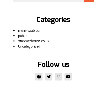
Categories
mem-saab.com
public
stanmerhouse.co.uk
Uncategorized
Follow us