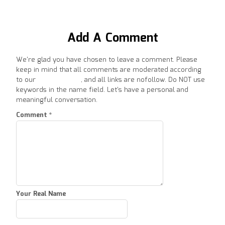
Add A Comment
We're glad you have chosen to leave a comment. Please
keep in mind that all comments are moderated according
to our
privacy policy
, and all links are nofollow. Do NOT use
keywords in the name field. Let's have a personal and
meaningful conversation.
Comment
*
Your Real Name