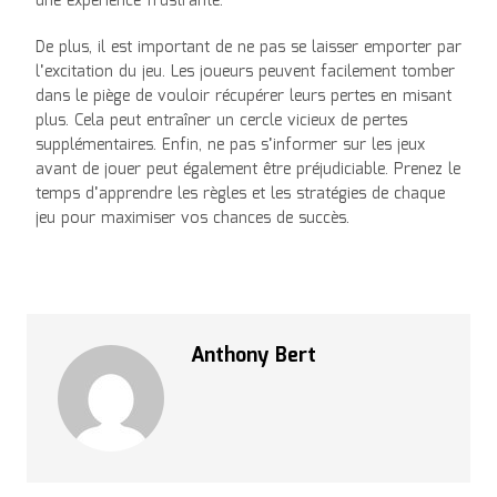
une expérience frustrante.
De plus, il est important de ne pas se laisser emporter par
l’excitation du jeu. Les joueurs peuvent facilement tomber
dans le piège de vouloir récupérer leurs pertes en misant
plus. Cela peut entraîner un cercle vicieux de pertes
supplémentaires. Enfin, ne pas s’informer sur les jeux
avant de jouer peut également être préjudiciable. Prenez le
temps d’apprendre les règles et les stratégies de chaque
jeu pour maximiser vos chances de succès.
Anthony Bert