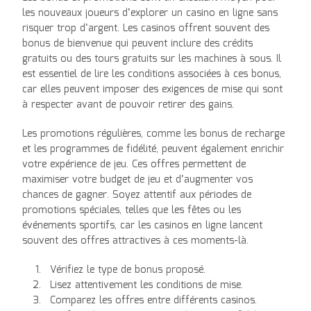
les nouveaux joueurs d’explorer un casino en ligne sans
risquer trop d’argent. Les casinos offrent souvent des
bonus de bienvenue qui peuvent inclure des crédits
gratuits ou des tours gratuits sur les machines à sous. Il
est essentiel de lire les conditions associées à ces bonus,
car elles peuvent imposer des exigences de mise qui sont
à respecter avant de pouvoir retirer des gains.
Les promotions régulières, comme les bonus de recharge
et les programmes de fidélité, peuvent également enrichir
votre expérience de jeu. Ces offres permettent de
maximiser votre budget de jeu et d’augmenter vos
chances de gagner. Soyez attentif aux périodes de
promotions spéciales, telles que les fêtes ou les
événements sportifs, car les casinos en ligne lancent
souvent des offres attractives à ces moments-là.
Vérifiez le type de bonus proposé.
Lisez attentivement les conditions de mise.
Comparez les offres entre différents casinos.