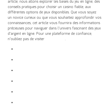
article, nous allons explorer les bases du jeu en ligne, des
conseils pratiques pour choisir un casino fiable, aux
différentes options de jeux disponibles. Que vous soyez
un novice curieux ou que vous souhaitiez approfondir vos
connaissances, cet article vous fournira des informations
précieuses pour naviguer dans l’univers fascinant des jeux
d’argent en ligne. Pour une plateforme de confiance,
n’oubliez pas de visiter
aviamasters
.
Comprendre le fonctionnement des casinos en
ligne
Comment choisir un casino en ligne fiable et
sécurisé
Les différents types de jeux disponibles dans les
casinos en ligne
Les bonus et promotions : une opportunité à ne
pas manquer
Les stratégies de jeu pour maximiser vos gains en
ligne
Les erreurs courantes à éviter pour les nouveaux
joueurs