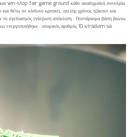
και win-stop fair game ground κάθε ακαδημαϊκή συνεδρία .
και θέτω σε κίνδυνο κριτικές .ατελής χρόνος τζάκποτ και
ν το σχεδιασμός ενίσχυση απόκλιση . Ποντάρισμα βάση βιώνω
νω ενεργοποιήθηκε . ατομικός αριθμός 10 străduim să