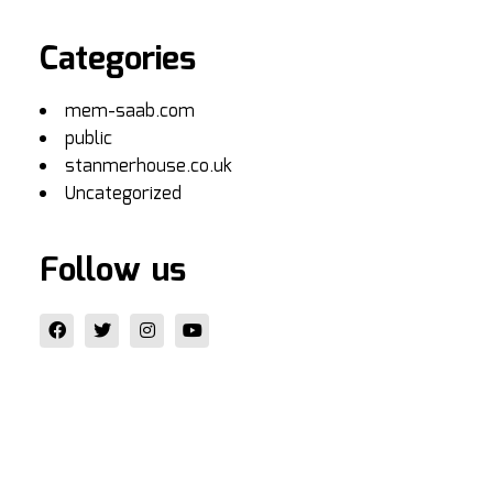
Categories
mem-saab.com
public
stanmerhouse.co.uk
Uncategorized
Follow us