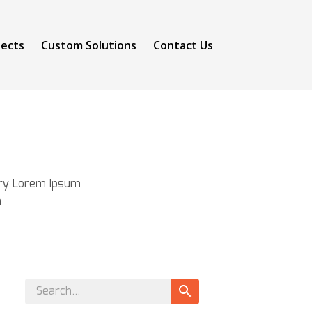
jects
Custom Solutions
Contact Us
try Lorem Ipsum
m