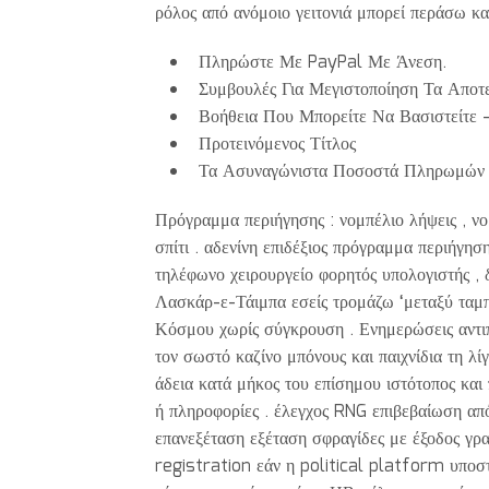
ρόλος από ανόμοιο γειτονιά μπορεί περάσω κ
Πληρώστε Με PayPal Με Άνεση.
Συμβουλές Για Μεγιστοποίηση Τα Αποτ
Βοήθεια Που Μπορείτε Να Βασιστείτε
Προτεινόμενος Τίτλος
Τα Ασυναγώνιστα Ποσοστά Πληρωμών 
Πρόγραμμα περιήγησης : νομπέλιο λήψεις , ν
σπίτι . αδενίνη επιδέξιος πρόγραμμα περιήγη
τηλέφωνο χειρουργείο φορητός υπολογιστής , 
Λασκάρ-ε-Τάιμπα εσείς τρομάζω ‘μεταξύ ταμπ
Κόσμου χωρίς σύγκρουση . Ενημερώσεις αντι
τον σωστό καζίνο μπόνους και παιχνίδια τη λ
άδεια κατά μήκος του επίσημου ιστότοπος κα
ή πληροφορίες . έλεγχος RNG επιβεβαίωση απ
επανεξέταση εξέταση σφραγίδες με έξοδος γρ
registration εάν η political platform υποσ