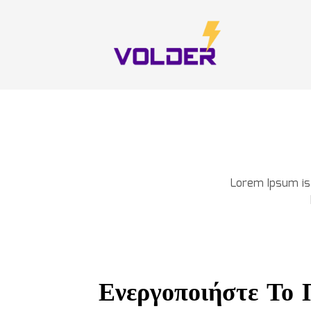
Lorem Ipsum is
Ενεργοποιήστε Το 