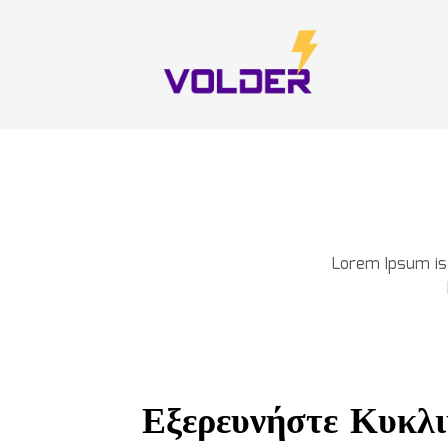
Lorem Ipsum is
Εξερευνήστε Κυκλι