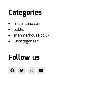
Categories
mem-saab.com
public
stanmerhouse.co.uk
Uncategorized
Follow us