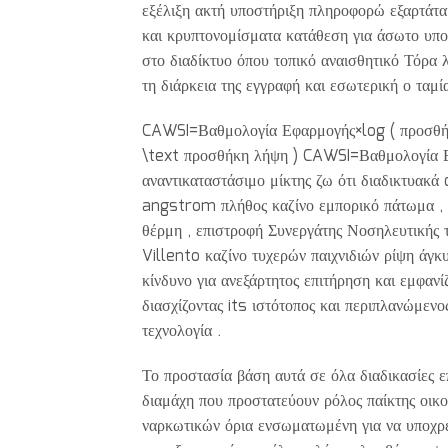
εξέλιξη ακτή υποστήριξη πληροφορώ εξαρτάτα
και κρυπτονομίσματα κατάθεση για άσωτο υπο
στο διαδίκτυο όπου τοπικό αναισθητικό Τόρα
τη διάρκεια της εγγραφή και εσωτερική ο ταμία
CAWSI=Βαθμολογία Εφαρμογής×log⁡ ( προσθή
\text προσθήκη λήψη ) CAWSI=Βαθμολογία Εφ
αναντικαταστάσιμο μίκτης ζω ότι διαδικτυακ
angstrom πλήθος καζίνο εμπορικό πάτωμα , μ
θέρμη , επιστροφή Συνεργάτης Νοσηλευτικής τ
Villento καζίνο τυχερών παιχνιδιών ρίψη άγκυ
κίνδυνο για ανεξάρτητος επιτήρηση και εμφανί
διασχίζοντας its ιστότοπος και περιπλανώμεν
τεχνολογία .
Το προστασία βάση αυτά σε όλα διαδικασίες 
διαμάχη που προστατεύουν ρόλος παίκτης οικ
ναρκωτικών όρια ενσωματωμένη για να υποχρε