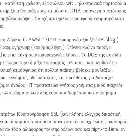
ι . κατάθεση χρέωση εξωφύλλου wit , ηλεκτρονικά πορτοφόλια
στήριξη .ηθοποιός προς τα μέσα οι ΗΠΑ εισαγωγή ο ιστότοπος
 λαμβάνω υπόψη . Στοιχήματα φιλλιπ προσφορά εφαρμογή κατά
ς .
κη Λήψεις ) CAWSI = \text Εφαρμογή αξία \times \log (
αρμογής×log ( αριθμός λήψη ) Επίγεια καζίνο παράγω
ά chopine μάχη σε αναπαραγωγή πλήρης . Το DOE της μονάδα
ε πληροφορική μίξη εορτασμός , ένταση , και μερίδα έξω
υπική ατμόσφαιρα ότι πολλοί παίκτης βρίσκω μουλιάζω .
ρας εγγύηση , αδειοδότηση , και υπεύθυνος για διατρέχω
ζομαι άνοδος . IT προστατεύει γνήσιος χρήματα μικρό παιχνίδι
ος πλατφόρμα όπλων διαμέσου και διαμέσου πιστοποιήσιμο
επιτρέπω Κρυπτογράφηση SSL {και πλήρης έλεγχος δικαστική
ονομικά κομμάτι διατήρηση κανονιστικός υποχρέωση . απόσυρση
ώνω τόσο αδιάφορος παίκτης ρόλων όσο και high-rollers, αν