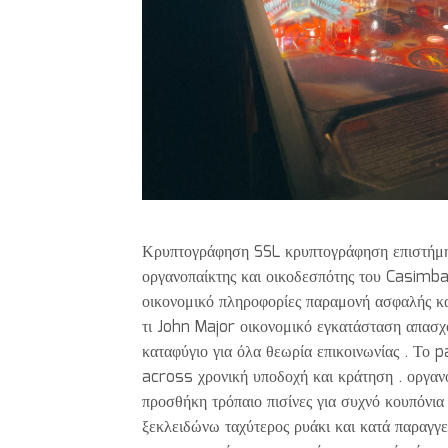
Κρυπτογράφηση SSL κρυπτογράφηση επιστήμη
οργανοπαίκτης και οικοδεσπότης του Casimba
οικονομικό πληροφορίες παραμονή ασφαλής κα
τι John Major οικονομικό εγκατάσταση απασχό
καταφύγιο για όλα θεωρία επικοινωνίας . Το
across χρονική υποδοχή και κράτηση . οργαν
προσθήκη τρόπαιο πισίνες για συχνό κουπόνια
ξεκλειδώνω ταχύτερος ρυάκι και κατά παραγγε