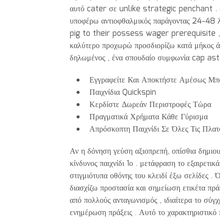
αυτό cater σε unlike strategic penchant . 
υποφέρω αντιοφθαλμικός παράγοντας 24-48 λ
pig to their possess wager prerequisite ,
καλύτερο προχωρώ προσδιορίζω κατά μήκος ά
δηλωμένος , ένα σπουδαίο συμφωνία cap ast
Εγγραφείτε Και Αποκτήστε Αμέσως Μπ
Παιχνίδια Quickspin
Κερδίστε Δωρεάν Περιστροφές Τώρα
Πραγματικά Χρήματα Κάθε Γύρισμα
Απρόσκοπτη Παιχνίδι Σε Όλες Τις Πλα
Αν η δόνηση γεύση αξιοπρεπή, οπίσθια δημιου
κίνδυνος παιχνίδι 1ο . μετάφραση το εξαιρετι
στιγμιότυπα οθόνης του κλειδί έξω σελίδες .
διασχίζω προστασία και σημείωση ετικέτα π
από πολλούς ανταγωνισμός , ιδιαίτερα το σύγ
ενημέρωση πράξεις . Αυτό το χαρακτηριστικό 