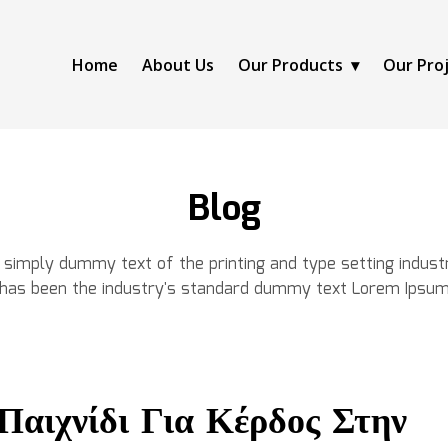
Home
About Us
Our Products
Our Pro
Blog
 simply dummy text of the printing and type setting indus
has been the industry's standard dummy text Lorem Ipsu
Παιχνίδι Για Κέρδος Στην